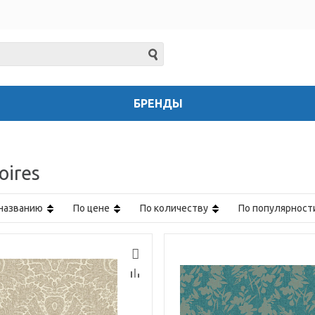
БРЕНДЫ
oires
 названию
По цене
По количеству
По популярнос