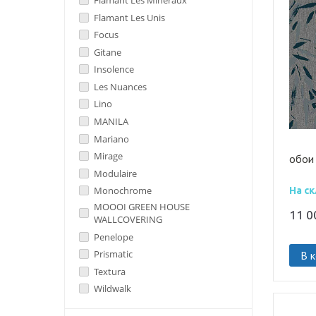
Flamant Les Mineraux
Flamant Les Unis
Focus
Gitane
Insolence
Les Nuances
Lino
MANILA
Mariano
Mirage
обои
Modulaire
Monochrome
На ск
MOOOI GREEN HOUSE
11 
WALLCOVERING
Penelope
Prismatic
В 
Textura
Wildwalk