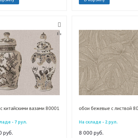
 с китайскими вазами 80001
обои бежевые с листвой 8
ладе - 7 рул.
На складе - 2 рул.
00
руб.
8 000
руб.