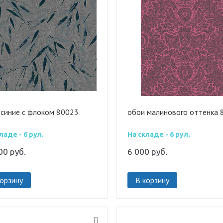
 синие с флоком 80023
обои малинового оттенка 
ладе - 6 рул.
На складе - 6 рул.
000
руб.
6 000
руб.
корзину
В корзину