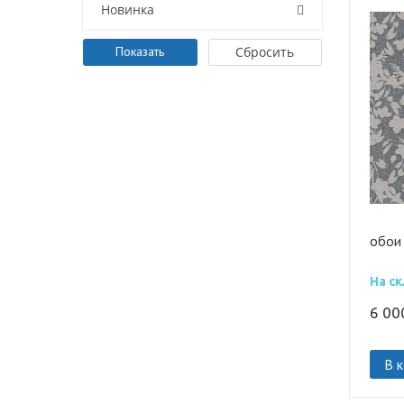
Новинка
Показать
Cбросить
обои
На ск
6 0
В 