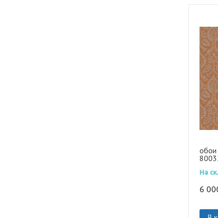
обои
8003
На ск
6 0
В 