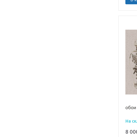
обои
На ск
8 0