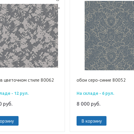
 в цветочном стиле 80062
обои серо-синие 80052
ладе - 12 рул.
На складе - 6 рул.
00
руб.
8 000
руб.
корзину
В корзину