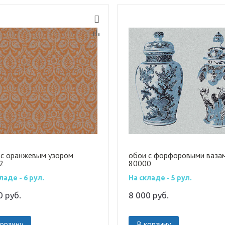
 с оранжевым узором
обои с форфоровыми ваза
2
80000
ладе - 6 рул.
На складе - 5 рул.
00
руб.
8 000
руб.
корзину
В корзину