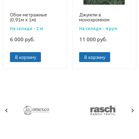
Обои метражные
Джунгли в
(0,91м х 1м)
монохромном
исполнении. Детальная
На складе - 2 м
На складе - 4 рул.
прорисовка, эффект
объемного
6 000
руб.
изображения
11 000
руб.
В корзину
В корзину