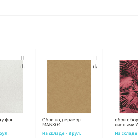
ту фон
Обои под мрамор
обои с бо
MAN804
листьями 
рул.
На складе - 8 рул.
На складе 