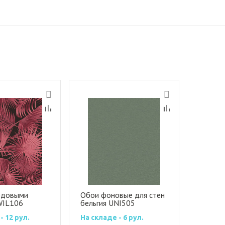
рдовыми
Обои фоновые для стен
WIL106
бельгия UNI505
- 12 рул.
На складе - 6 рул.