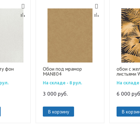
ту фон
Обои под мрамор
обои с же
MAN804
листьями 
рул.
На складе - 8 рул.
На складе 
3 000
руб.
6 000
руб
В корзину
В корзи