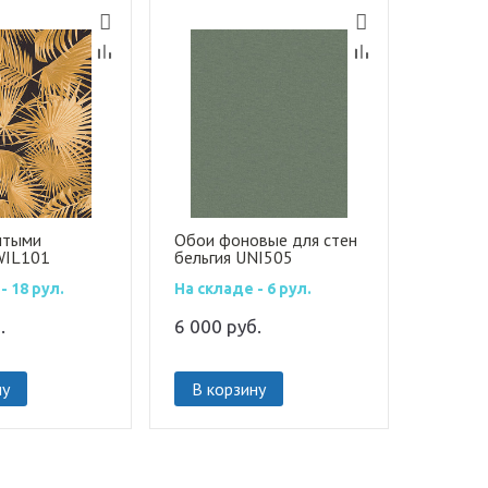
лтыми
Обои фоновые для стен
WIL101
бельгия UNI505
- 18 рул.
На складе - 6 рул.
.
6 000
руб.
ну
В корзину