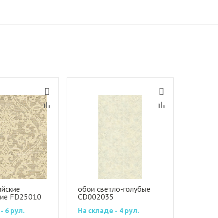
ийские
обои светло-голубые
кие FD25010
CD002035
- 6 рул.
На складе - 4 рул.