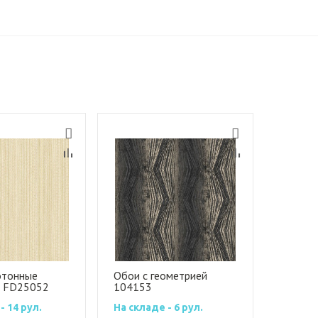
отонные
Обои с геометрией
е FD25052
104153
- 14 рул.
На складе - 6 рул.