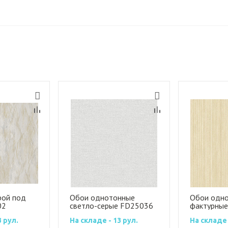
рой под
Обои однотонные
Обои одн
02
светло-серые FD25036
фактурны
3 рул.
На складе - 13 рул.
На складе 