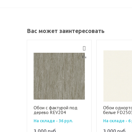
Вас может заинтересовать
Обои с фактурой под
Обои однорт
дерево REV204
белые FD250
На складе - 36 рул.
На складе - 6 
3 000
руб.
3 000
руб.