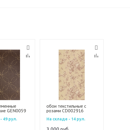
еменные
обои текстильные с
кие GEN0059
розами CD002916
- 49 рул.
На складе - 14 рул.
.
3 000
руб.