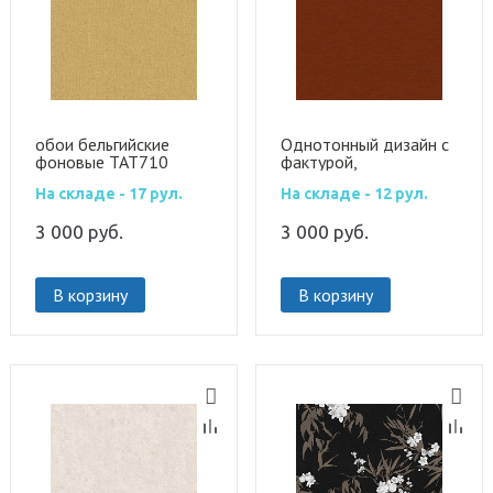
обои бельгийские
Однотонный дизайн с
фоновые TAT710
фактурой,
имитирующий
На складе - 17 рул.
На складе - 12 рул.
горизонтальное
ткацкое плетение
3 000
руб.
3 000
руб.
В корзину
В корзину