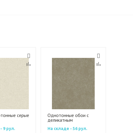
тонные серые
Однотонные обои с
деликатным
перламутровым блеском
- 9 рул.
На складе - 56 рул.
с эффектом штукатурки