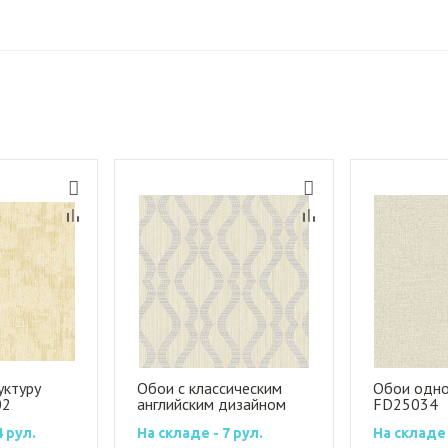
уктуру
Обои с классическим
Обои одно
02
английским дизайном
FD25034
FD25064
4 рул.
На складе - 7 рул.
На складе 