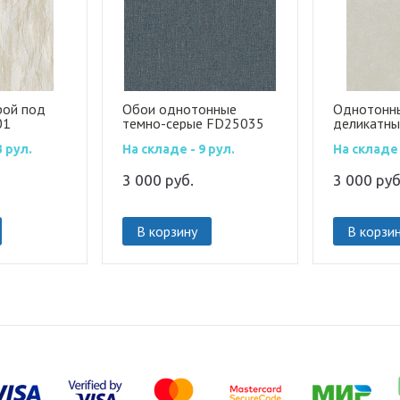
рой под
Обои однотонные
Однотонны
01
темно-серые FD25035
деликатн
перламутр
3 рул.
На складе - 9 рул.
На складе 
с эффекто
3 000
руб.
3 000
руб
В корзину
В корзи