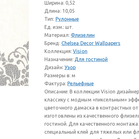
Ширина:
0,52
Длина:
10,05
Тип:
Рулонные
Ед. изм.:
шт.
Материал:
Флизелин
Бренд:
Chelsea Decor Wallpapers
Коллекция:
Vision
Назначение:
Для гостиной
Дизайн:
Узор
Размеры в:
м
Фактура:
Рельефные
Описание:
В коллекции Vision дизайне
классику с модным «пиксельным» эффе
цветочного дамаска в контрастных отт
изготовлены из качественного флизел
гостиной. Для качественного монтажа
специальный клей для тяжелых или фл