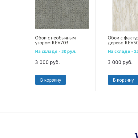
Обои с необычным
Обои с факту
узором REV703
дерево REV3
На складе - 30 рул.
На складе - 2
3 000
руб.
3 000
руб.
В корзину
В корзину