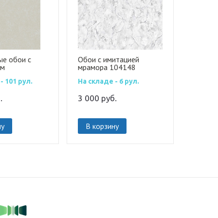
е обои с
Обои с имитацией
ым
мрамора 104148
овым блеском
- 101 рул.
На складе - 6 рул.
м штукатурки
.
3 000
руб.
ну
В корзину