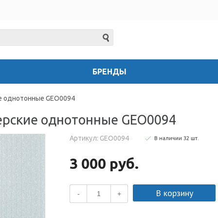
БРЕНДЫ
е однотонные GEO0094
ерские однотонные GEO0094
Артикул: GEO0094
В наличии
32
шт
.
3 000 руб.
В корзину
-
+