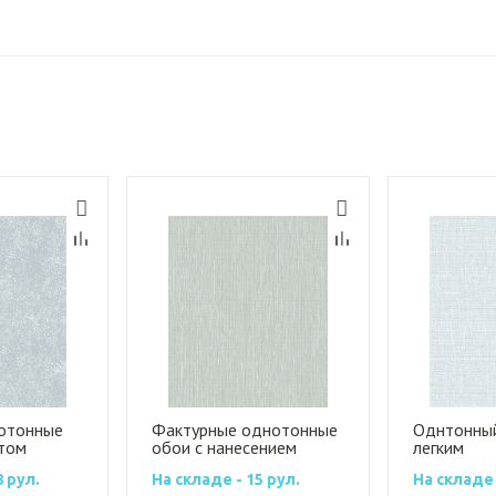
отонные
Фактурные однотонные
Однтонный
том
обои с нанесением
легким
металлизированной
металлизи
8 рул.
На складе - 15 рул.
На складе 
краски с легким
блеском